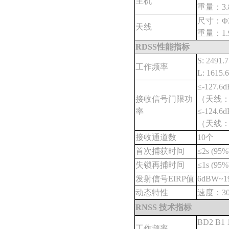
主机
重量：3.8
尺寸：Φ22
天线
重量：1.9
RDSS性能指标
S: 2491
工作频率
L: 1615
≤-127.6
接收信号门限功
（天线：方
率
≤-124.6
（天线：方
接收通道数
10个
首次捕获时间
≤2s (95%
失锁再捕时间
≤1s (95%
发射信号EIRP值
6dBW~
动态特性
速度：30
RNSS 技术指标
BD2 B1 
工作频率