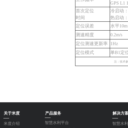
GPS L1 
首次定位
冷启动：≤
时间
热启动：
定位误差
水平10m
测速精度
0.2m/s
定位测速更新率
1Hz
定位模式
单B1定位
注：技术
关于米度
产品服务
解决方
智慧水利平台
米度介绍
智慧水