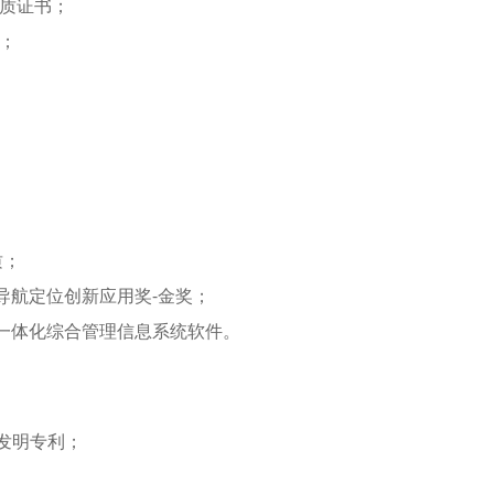
资质证书；
；
；
质；
导航定位创新应用奖-金奖；
库一体化综合管理信息系统软件。
发明专利；