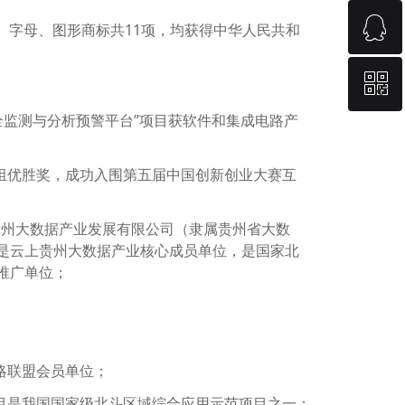
ꁗ
400-886-5522
文字、字母、图形商标共11项，均获得中华人民共和
ꀥ
QQ客服
安全监测与分析预警平台”项目获软件和集成电路产
微信二维码
业组优胜奖，成功入围第五届中国创新创业大赛互
上贵州大数据产业发展有限公司（隶属贵州省大数
是云上贵州大数据产业核心成员单位，是国家北
推广单位；
略联盟会员单位；
项目是我国国家级北斗区域综合应用示范项目之一；