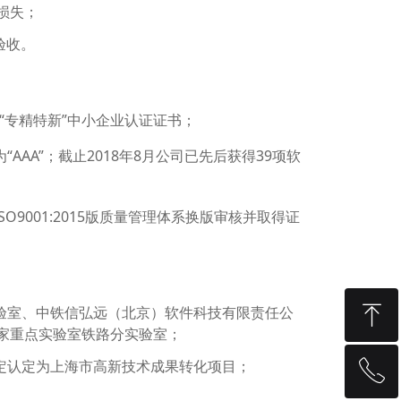
损失；
验收。
“专精特新”中小企业认证证书；
AAA”；截止2018年8月公司已先后获得39项软
O9001:2015版质量管理体系换版审核并取得证
ꁸ
实验室、中铁信弘远（北京）软件科技有限责任公
家重点实验室铁路分实验室；
审定认定为上海市高新技术成果转化项目；
ꂅ
回到顶部