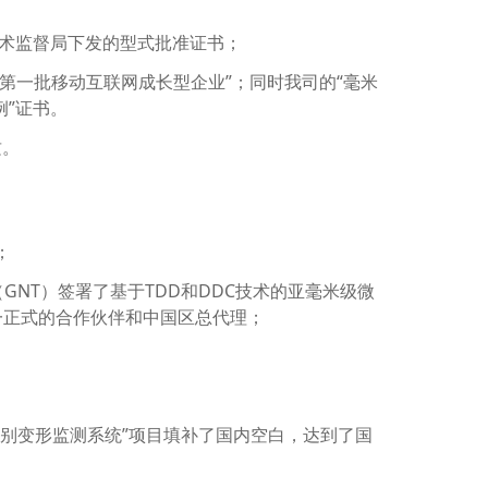
量技术监督局下发的型式批准证书；
市第一批移动互联网成长型企业”；同时我司的“毫米
例”证书。
质。
；
y Inc.（GNT）签署了基于TDD和DDC技术的亚毫米级微
唯一正式的合作伙伴和中国区总代理；
；
度级别变形监测系统”项目填补了国内空白，达到了国