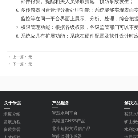
邮件报警。提醒相关人员采取措施，预防事故发生；
多传感器同台管理分析处理功能：系统能够实现表面
监控等在同一平台界面上展示、分析、处理，综合把
权限管理功能：根据各级权限，各级监管部门可以不
系统应具有扩展功能：系统在硬件配置及软件设计时
上一篇：
无
ꁆ
下一篇：
无
ꁆ
关于米度
产品服务
解决方
智慧水利平台
米度介绍
智慧水
高精度GNSS产品
矿山安
发展历程
北斗短报文通信产品
水利水
资质荣誉
智能监测传感器
地质灾
人才招聘