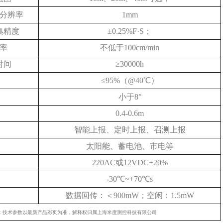
分辨率
1mm
集精度
±0.25%F·S；
率
不低于100cm/min
时间
≥30000h
≤95%（@40℃）
小于8°
0.4-0.6m
智能上报、定时上报、召测上报
太阳能、蓄电池、市电等
220AC或12VDC±20%
-30℃~+70℃s
数据回传：＜900mW；空闲：1.5mW
：技术参数以最新产品彩页为准，解释权归属上海米度测控科技有限公司