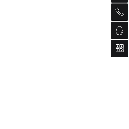
ꂅ
回到顶部
ꁗ
400-886-5522
ꀥ
QQ客服
微信二维码