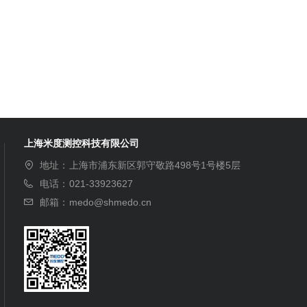
上海米度测控科技有限公司
地址：
上海市浦东新区郭守敬路498号1号楼5层
电话：
021-33923627
邮箱：
medo@shmedo.cn