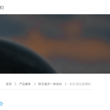
们
首页
ꄲ
产品服务
ꄲ
防灾减灾一体化站
ꄲ
水位/泥位监测站
介