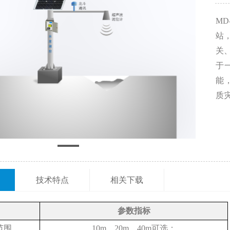
M
站
关、
于
能
质
技术特点
相关下载
参数指标
范围
10m、20m、40m可选；