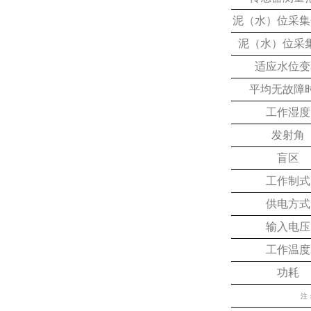
泥（水）位采集
泥（水）位采
适应水位变
平均无故障
工作湿度
发射角
盲区
工作制式
供电方式
输入电压
工作温度
功耗
注