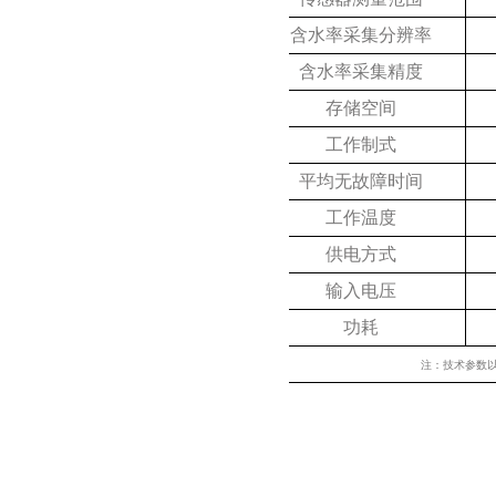
含水率采集分辨率
含水率采集精度
存储空间
工作制式
平均无故障时间
工作温度
供电方式
输入电压
功耗
注：技术参数