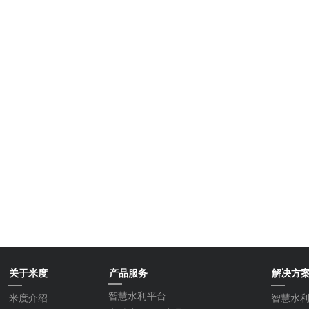
关于米度
产品服务
解决方
智慧水利平台
米度介绍
智慧水