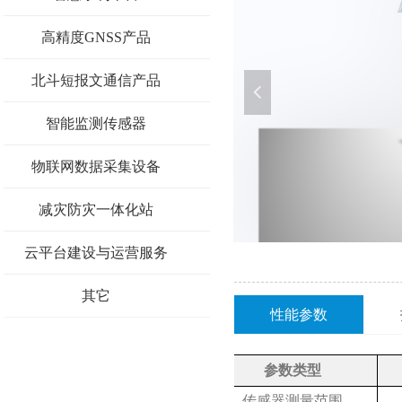
高精度GNSS产品
北斗短报文通信产品
넳
智能监测传感器
物联网数据采集设备
减灾防灾一体化站
云平台建设与运营服务
其它
性能参数
参数类型
传感器测量范围